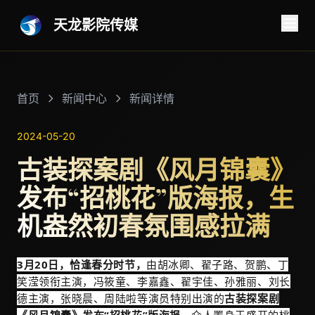
天龙影院传媒
首页
新闻中心
新闻详情
2024-05-20
古装探案剧《风月锦囊》
发布“招桃花”版海报，生
机盎然初春氛围感拉满
3月20日，恰逢春分时节，
由胡冰卿、翟子路、贺鹏、丁
笑滢领衔主演，冯筱童、李嘉鑫、翟宇佳、孙雅丽、刘长
德主演，张晓晨、周陆啦等演员特别出演的
古装探案剧