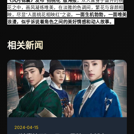
《风月锦囊》发布“招桃花”版海报
，众人置身于盛开的桃
花之中，画风凝练唯美，在淡雅的色调间，繁花与容颜相
映，尽显“人面桃花相映红”之姿。
一面生机勃勃，一面唯美
浪漫，似乎诉说着角色之间的美好情感和动人故事。
相关新闻
2024-04-15