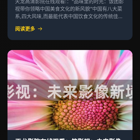
天龙高清影院在线观看:：“品味里的时光：饭团影
视带你领略中国美食文化的新风貌”中国有八大菜
系,四大风味,而最能代表中国饮食文化的传统佳肴
——饭团,以其独特的风味和丰富的内涵，在众多
阅读更多
菜肴中独树一帜，深受人们喜爱