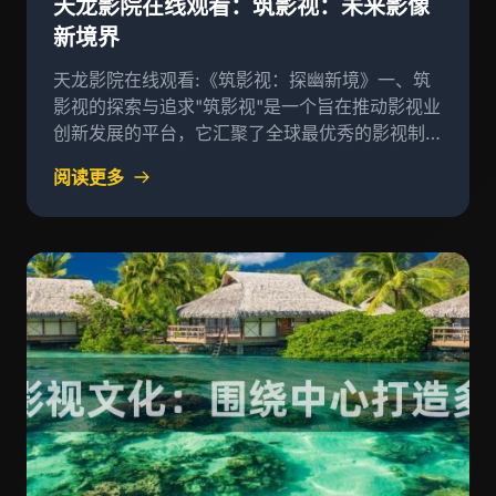
天龙影院在线观看：筑影视：未来影像
新境界
天龙影院在线观看:《筑影视：探幽新境》一、筑
影视的探索与追求"筑影视"是一个旨在推动影视业
创新发展的平台，它汇聚了全球最优秀的影视制作
团队和创作者，致力于打造一部讲述未来影像愿景
阅读更多
的作品