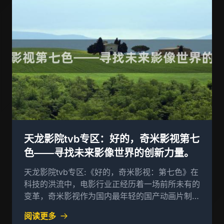
天龙影院tvb专区：好的，奇米影视第七
色——寻找未来影像世界的创新力量。
天龙影院tvb专区:《好的，奇米影视：第七色》在
科技的洪流中，电影行业正经历着一场前所未有的
变革，奇米影视作为国内最年轻的国产动画片制作
企业之一，凭借其敏锐的洞察力和创新精神，正引
阅读更多
领着这一行业的未来