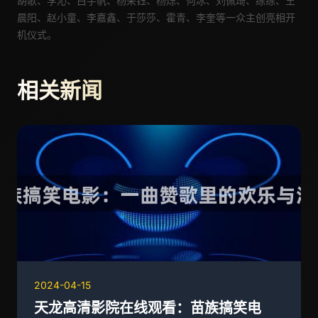
胡歌
、李沁
、白宇帆、杨采钰、杨烁、何冰、刘佩琦、练练、王
晨阳、赵小童、李嘉鑫、于莎莎、霍青、李奎
等
一众
主创亮相开
机仪式
。
相关新闻
2024-04-15
天龙高清影院在线观看：苗族搞笑电